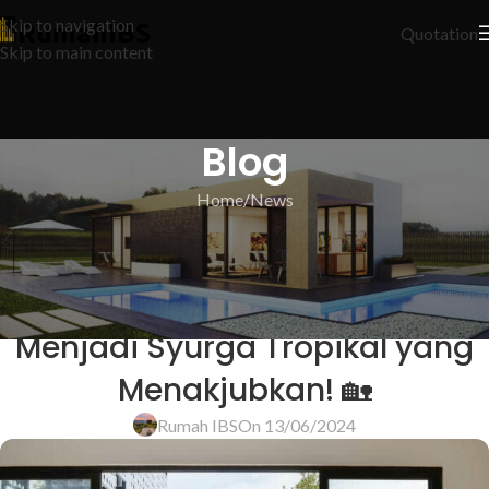
Skip to navigation
Quotation
Skip to main content
Blog
Home
News
NEWS
,
HARTANAH
,
LANSKAP RUMAH
🌴 8 Rahsia Mengubah
Halaman Belakang Anda
Menjadi Syurga Tropikal yang
Menakjubkan! 🏡
Rumah IBS
On 13/06/2024