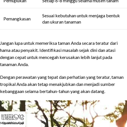
Pemupukan
Setiap 6-8 minggu selama musim tanam
Sesuai kebutuhan untuk menjaga bentuk
Pemangkasan
dan ukuran tanaman
Jangan lupa untuk memeriksa taman Anda secara teratur dari
hama atau penyakit. Identifikasi masalah sejak dini dan atasi
dengan cepat untuk mencegah kerusakan lebih lanjut pada
tanaman Anda.
Dengan perawatan yang tepat dan perhatian yang teratur, taman
tropikal Anda akan tetap menakjubkan dan menjadi sumber
kebanggaan selama bertahun-tahun yang akan datang.
Maps
Quotation
WhatsApp
Call