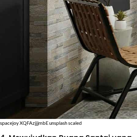
spacejoy XQFAzjjjmbE unsplash scaled