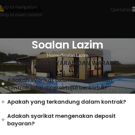
Skip to navigation
Quotation
Skip to main content
Soalan Lazim
Home
Soalan Lazim
KONTRAK, BAYARAN DAN WARANTI
Adakah syarikat akan mengeluarkan
kontrak bagi dipersetujui bersama?
Apakah yang terkandung dalam kontrak?
Adakah syarikat mengenakan deposit
bayaran?