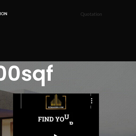
Quotation
ION
00sqf