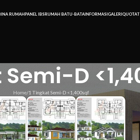
BINA RUMAH
PANEL IBS
RUMAH BATU-BATA
INFORMASI
GALERI
QUOTAT
t Semi-D <1,4
Home
1 Tingkat Semi-D <1,400sqf