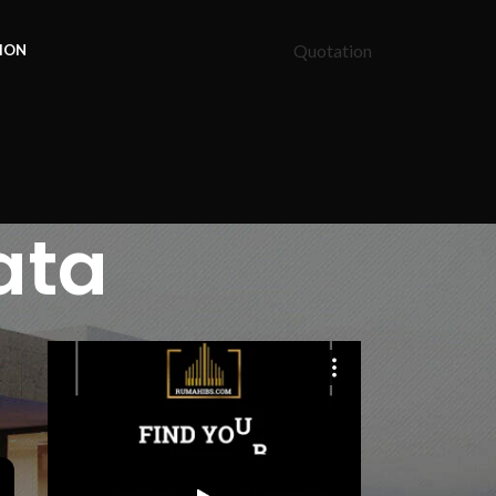
Quotation
ION
ata