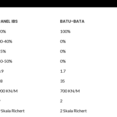
PANEL IBS
BATU-BATA
70%
100%
30-40%
0%
15%
0%
40-50%
0%
.9
1.7
28
35
900 KN/M
700 KN/M
9
2
 Skala Richert
2 Skala Richert