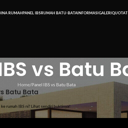
BINA RUMAH
PANEL IBS
RUMAH BATU-BATA
INFORMASI
GALERI
QUOTAT
IBS vs Batu B
Home
Panel IBS vs Batu Bata
vs Batu Bata
 ke rumah IBS ni? Lihat sendiri buktinya!