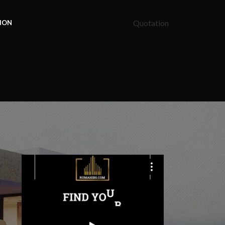
Quotation
ION
n