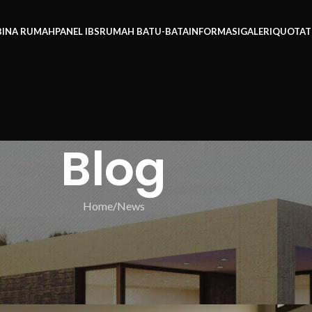
BINA RUMAH
PANEL IBS
RUMAH BATU-BATA
INFORMASI
GALERI
QUOTAT
Blog
Home
News
EWS
rkesan Untuk Bina Rumah Impia
 RumahHQ
h IBS
On 04/09/2025