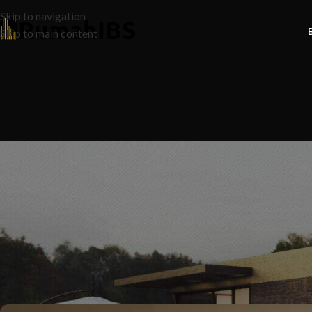
Skip to navigation
Skip to main content
N
Rahsia Jimat: Panduan Kos Be
Anda! |
Posted by
Ruma