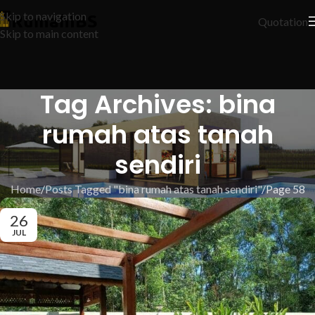
Skip to navigation
Quotation
Skip to main content
Tag Archives: bina
rumah atas tanah
sendiri
Home
Posts Tagged "bina rumah atas tanah sendiri"
Page 58
26
JUL