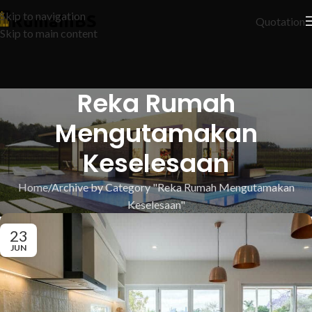
Skip to navigation
Quotation
Skip to main content
Reka Rumah
Mengutamakan
Keselesaan
Home
Archive by Category "Reka Rumah Mengutamakan
Keselesaan"
23
JUN