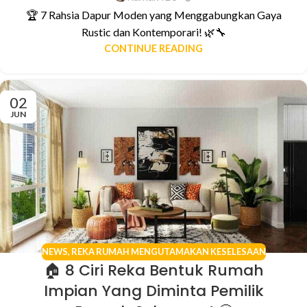
🏆 7 Rahsia Dapur Moden yang Menggabungkan Gaya
Rustic dan Kontemporari! 🌿🔧
CONTINUE READING
02
JUN
NEWS
,
REKA RUMAH MENGUTAMAKAN KESELESAAN
🏠 8 Ciri Reka Bentuk Rumah
Impian Yang Diminta Pemilik