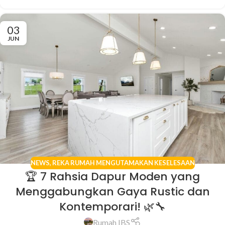
03
JUN
NEWS
,
REKA RUMAH MENGUTAMAKAN KESELESAAN
🏆 7 Rahsia Dapur Moden yang
Menggabungkan Gaya Rustic dan
Kontemporari! 🌿🔧
Rumah IBS