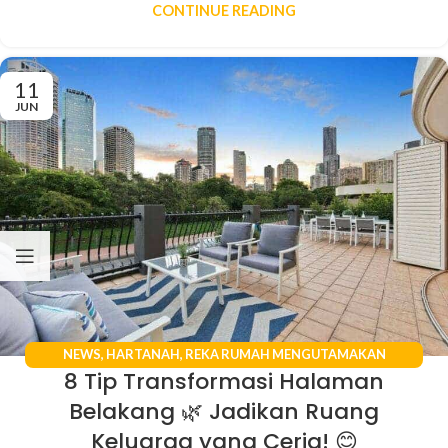
CONTINUE READING
11
JUN
NEWS
,
HARTANAH
,
REKA RUMAH MENGUTAMAKAN
8 Tip Transformasi Halaman
KESELESAAN
Belakang 🌿 Jadikan Ruang
Keluarga yang Ceria! 😊