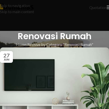
Skip to navigation
Quotation
Skip to main content
Renovasi Rumah
Home
Archive by Category "Renovasi Rumah"
27
JUN