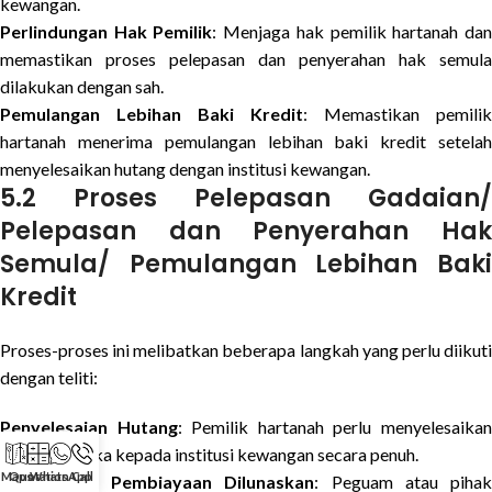
kewangan.
Perlindungan Hak Pemilik
: Menjaga hak pemilik hartanah da
memastikan proses pelepasan dan penyerahan hak semula
dilakukan dengan sah.
Pemulangan Lebihan Baki Kredit
: Memastikan pemilik
hartanah menerima pemulangan lebihan baki kredit setelah
menyelesaikan hutang dengan institusi kewangan.
5.2 Proses Pelepasan Gadaian/
Pelepasan dan Penyerahan Hak
Semula/ Pemulangan Lebihan Baki
Kredit
Proses-proses ini melibatkan beberapa langkah yang perlu diikuti
dengan teliti:
Penyelesaian Hutang
: Pemilik hartanah perlu menyelesaika
hutang mereka kepada institusi kewangan secara penuh.
Maps
Quotation
WhatsApp
Call
Pengesahan Pembiayaan Dilunaskan
: Peguam atau piha