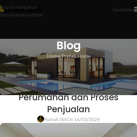
Skip to navigation
Quotation
Skip to main content
Blog
Home
Prefab Home
PREFAB HOME
Panduan Komprehensif:
Pembatalan Pembiayaan
Perumahan dan Proses
Penjualan
Rumah IBS
On 16/03/2024